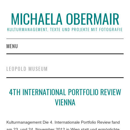
MICHAELA OBERMAIR
KULTURMANAGEMENT, TEXTE UND PROJEKTE MIT FOTOGRAFIE
MENU
KULTURMANAGEMENT
LEOPOLD MUSEUM
KURATORISCHE PROJEKTE
4TH INTERNATIONAL PORTFOLIO REVIEW
KUNST + TEXT
VIENNA
ABOUT
Kulturmanagement Die 4. Internationale Portfolio Review fand
am 23. und 24. November 2012 in Wien statt und ermöglichte